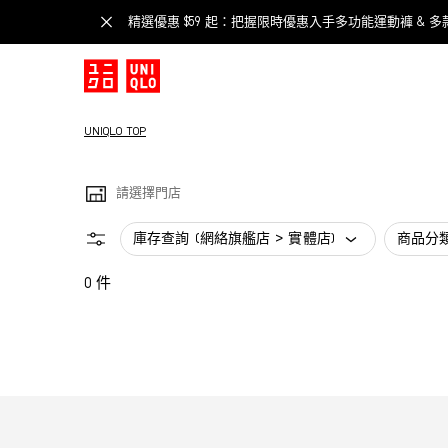
精選優惠 $59 起：把握限時優惠入手多功能運動褲 & 多
UNIQLO TOP
請選擇門店
庫存查詢 (網絡旗艦店 > 實體店)
商品分
0 件