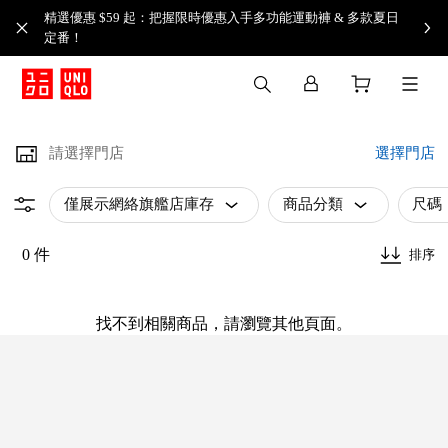
精選優惠 $59 起：把握限時優惠入手多功能運動褲 & 多款夏日
定番！​
請選擇門店
選擇門店
僅展示網絡旗艦店庫存
商品分類
尺碼
0 件
排序
找不到相關商品，請瀏覽其他頁面。