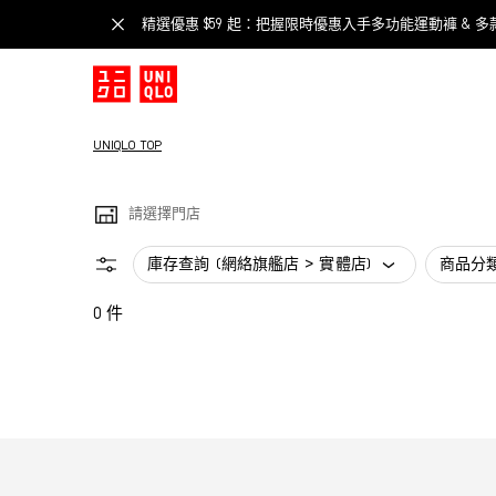
精選優惠 $59 起：把握限時優惠入手多功能運動褲 & 多
UNIQLO TOP
請選擇門店
庫存查詢 (網絡旗艦店 > 實體店)
商品分
0 件