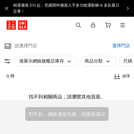
精選優惠 $59 起：把握限時優惠入手多功能運動褲 & 多款夏日
定番！​
請選擇門店
選擇門店
僅展示網絡旗艦店庫存
商品分類
尺碼
0 件
排序
找不到相關商品，請瀏覽其他頁面。
對不起，網絡連接失敗，請重新嘗試