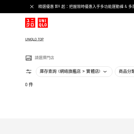
精選優惠 $59 起：把握限時優惠入手多功能運動褲 & 多
UNIQLO TOP
請選擇門店
庫存查詢 (網絡旗艦店 > 實體店)
商品分
0 件