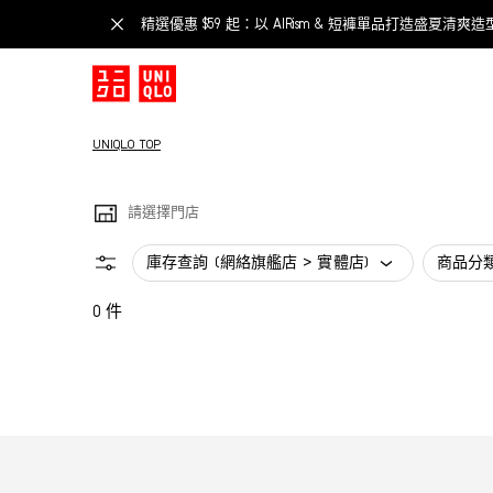
精選優惠 $59 起：以 AIRism & 短褲單品打造盛夏清爽造
UNIQLO TOP
請選擇門店
庫存查詢 (網絡旗艦店 > 實體店)
商品分
0 件