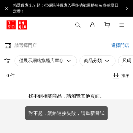
精選優惠 $59 起：把握限時優惠入手多功能運動褲 & 多款夏日
定番！​
請選擇門店
選擇門店
僅展示網絡旗艦店庫存
商品分類
尺碼
0 件
排序
找不到相關商品，請瀏覽其他頁面。
對不起，網絡連接失敗，請重新嘗試