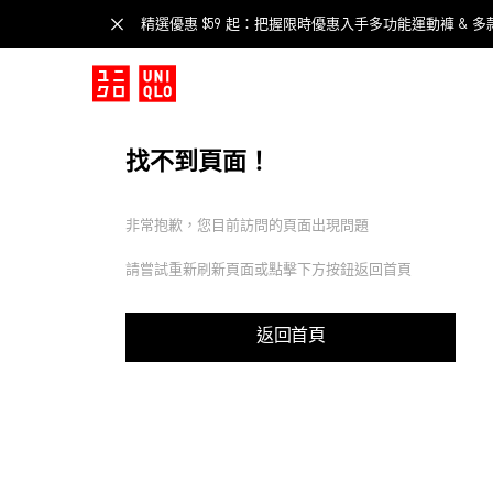
精選優惠 $59 起：把握限時優惠入手多功能運動褲 & 多
找不到頁面！
非常抱歉，您目前訪問的頁面出現問題
請嘗試重新刷新頁面或點擊下方按鈕返回首頁
返回首頁