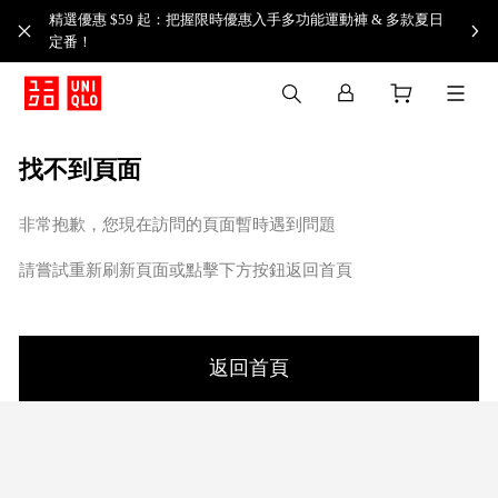
精選優惠 $59 起：把握限時優惠入手多功能運動褲 & 多款夏日
定番！​
找不到頁面
非常抱歉，您現在訪問的頁面暫時遇到問題
請嘗試重新刷新頁面或點擊下方按鈕返回首頁
返回首頁