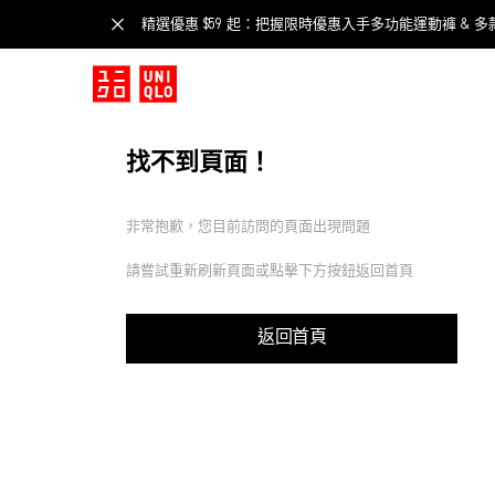
精選優惠 $59 起：把握限時優惠入手多功能運動褲 & 多
找不到頁面！
非常抱歉，您目前訪問的頁面出現問題
請嘗試重新刷新頁面或點擊下方按鈕返回首頁
返回首頁