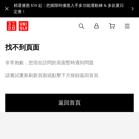
精選優惠 $59 起：把握限時優惠入手多功能運動褲 & 多款夏日
定番！​
找不到頁面
非常抱歉，您現在訪問的頁面暫時遇到問題
請嘗試重新刷新頁面或點擊下方按鈕返回首頁
返回首頁