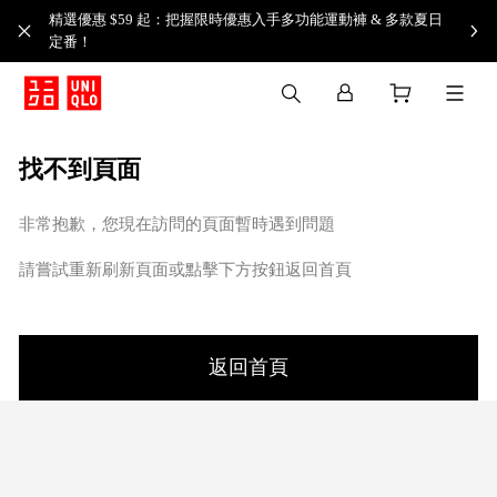
精選優惠 $59 起：把握限時優惠入手多功能運動褲 & 多款夏日
定番！​
找不到頁面
非常抱歉，您現在訪問的頁面暫時遇到問題
請嘗試重新刷新頁面或點擊下方按鈕返回首頁
返回首頁