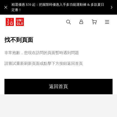
精選優惠 $59 起：把握限時優惠入手多功能運動褲 & 多款夏日
定番！​
找不到頁面
非常抱歉，您現在訪問的頁面暫時遇到問題
請嘗試重新刷新頁面或點擊下方按鈕返回首頁
返回首頁