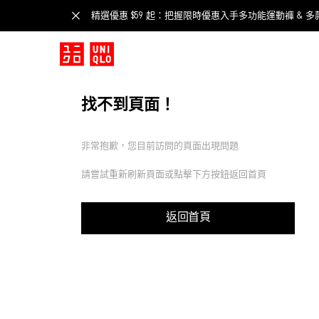
精選優惠 $59 起：把握限時優惠入手多功能運動褲 & 多
找不到頁面！
非常抱歉，您目前訪問的頁面出現問題
請嘗試重新刷新頁面或點擊下方按鈕返回首頁
返回首頁