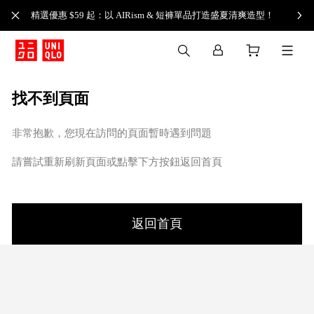
精選優惠 $59 起：以 AIRism & 短褲單品打造盛夏清爽造型！
找不到頁面
非常抱歉，您現在訪問的頁面暫時遇到問題
請嘗試重新刷新頁面或點擊下方按鈕返回首頁
返回首頁