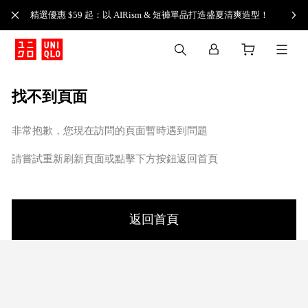
精選優惠 $59 起：以 AIRism & 短褲單品打造盛夏清爽造型！
找不到頁面
非常抱歉，您現在訪問的頁面暫時遇到問題
請嘗試重新刷新頁面或點擊下方按鈕返回首頁
返回首頁