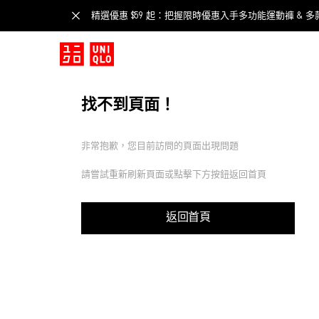
精選優惠 $59 起：把握限時優惠入手多功能運動褲 & 多
找不到頁面！
非常抱歉，您目前訪問的頁面出現問題
請嘗試重新刷新頁面或點擊下方按鈕返回首頁
返回首頁