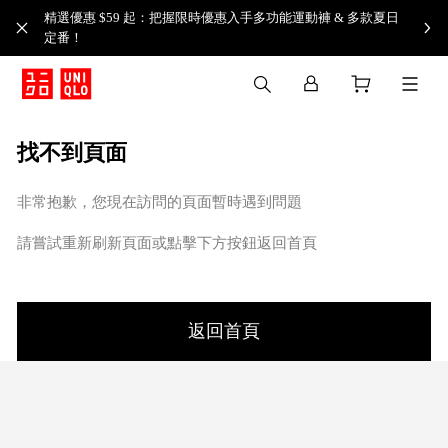
精選優惠 $59 起：把握限時優惠入手多功能運動褲 & 多款夏日
定番！​
找不到頁面
非常抱歉，您現在訪問的頁面暫時遇到問題
請嘗試重新刷新頁面或點擊下方按鈕返回首頁
返回首頁