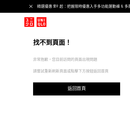
精選優惠 $59 起：把握限時優惠入手多功能運動褲 & 多
找不到頁面！
非常抱歉，您目前訪問的頁面出現問題
請嘗試重新刷新頁面或點擊下方按鈕返回首頁
返回首頁