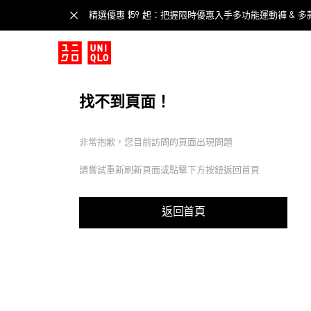
精選優惠 $59 起：把握限時優惠入手多功能運動褲 & 多
找不到頁面！
非常抱歉，您目前訪問的頁面出現問題
請嘗試重新刷新頁面或點擊下方按鈕返回首頁
返回首頁