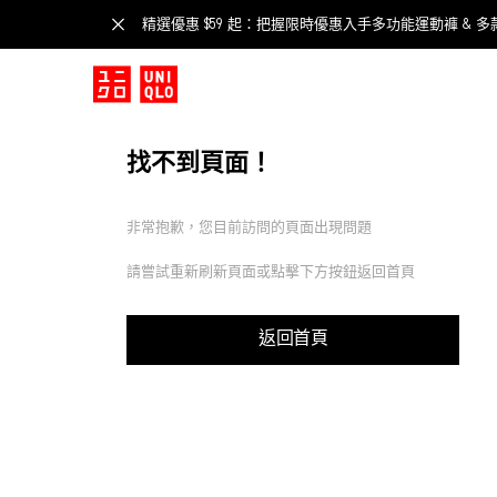
精選優惠 $59 起：把握限時優惠入手多功能運動褲 & 多
找不到頁面！
非常抱歉，您目前訪問的頁面出現問題
請嘗試重新刷新頁面或點擊下方按鈕返回首頁
返回首頁