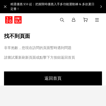
精選優惠 $59 起：把握限時優惠入手多功能運動褲 & 多款夏日
定番！​
找不到頁面
非常抱歉，您現在訪問的頁面暫時遇到問題
請嘗試重新刷新頁面或點擊下方按鈕返回首頁
返回首頁