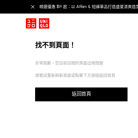
精選優惠 $59 起：以 AIRism & 短褲單品打造盛夏清爽造
找不到頁面！
非常抱歉，您目前訪問的頁面出現問題
請嘗試重新刷新頁面或點擊下方按鈕返回首頁
返回首頁