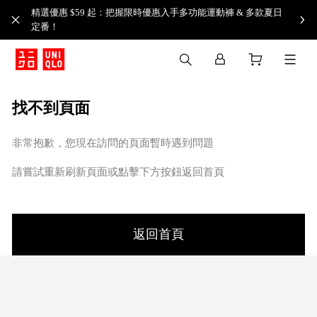
精選優惠 $59 起：把握限時優惠入手多功能運動褲 & 多款夏日
定番！​
找不到頁面
非常抱歉，您現在訪問的頁面暫時遇到問題
請嘗試重新刷新頁面或點擊下方按鈕返回首頁
返回首頁