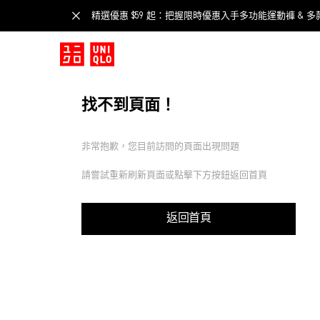
精選優惠 $59 起：把握限時優惠入手多功能運動褲 & 多
找不到頁面！
非常抱歉，您目前訪問的頁面出現問題
請嘗試重新刷新頁面或點擊下方按鈕返回首頁
返回首頁