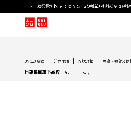
精選優惠 $59 起：以 AIRism & 短褲單品打造盛夏清爽造
UNIQLO 會員
常見問題
配送詳情
換貨、退貨及退
迅銷集團旗下品牌
GU
Theory